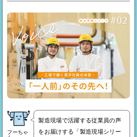
Tags
タグ
#製造現場シリーズ
#フェロー
#東洋紡バイオ財団
#研究・開発者シリーズ
#LINEスタンプ
#外国籍従業員
#展示会
#社歌
#ダイバーシティ
#事業所・工場探訪シリーズ
#環境・機能材
#若手社員
#採用
#誕生ストーリー
#会社紹介
#働き方
#渋沢栄一
#クイズ
#歴史
#社員インタビュー
製造現場で活躍する従業員の声
をお届けする「製造現場シリー
フーちゃ